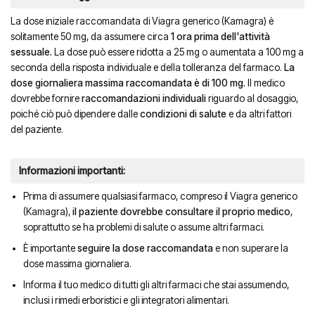
La dose iniziale raccomandata di Viagra generico (Kamagra) è
solitamente 50 mg, da assumere circa
1 ora prima dell'attività
sessuale.
La dose può essere ridotta a 25 mg o aumentata a 100 mg a
seconda della risposta individuale e della tolleranza del farmaco.
La
dose giornaliera massima raccomandata è di 100 mg.
Il medico
dovrebbe fornire
raccomandazioni individuali
riguardo al dosaggio,
poiché ciò può dipendere dalle
condizioni di salute
e da altri fattori
del paziente.
Informazioni importanti:
Prima di assumere qualsiasi farmaco, compreso il Viagra generico
(Kamagra),
il paziente dovrebbe consultare il proprio medico
,
soprattutto se ha problemi di salute o assume altri farmaci.
È importante
seguire la dose raccomandata
e non superare la
dose massima giornaliera.
Informa il tuo medico di tutti gli altri farmaci che stai assumendo,
inclusi i rimedi erboristici e gli integratori alimentari.