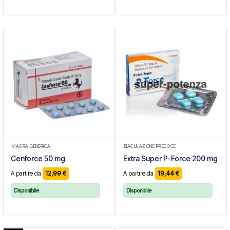
VIAGRA GENERICA
EIACULAZIONE PRECOCE
Cenforce 50 mg
Extra Super P-Force 200 mg
A partire da
12,99
€
A partire da
19,44
€
Disponibile
Disponibile