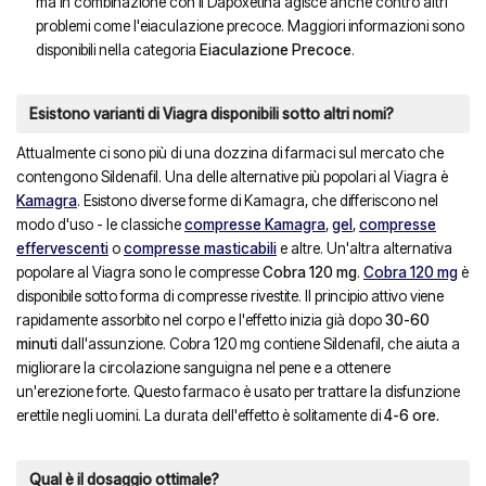
ma in combinazione con il Dapoxetina agisce anche contro altri
problemi come l'eiaculazione precoce. Maggiori informazioni sono
disponibili nella categoria
Eiaculazione Precoce
.
Esistono varianti di Viagra disponibili sotto altri nomi?
Attualmente ci sono più di una dozzina di farmaci sul mercato che
contengono Sildenafil. Una delle alternative più popolari al Viagra è
Kamagra
. Esistono diverse forme di Kamagra, che differiscono nel
modo d'uso - le classiche
compresse Kamagra
,
gel
,
compresse
effervescenti
o
compresse masticabili
e altre. Un'altra alternativa
popolare al Viagra sono le compresse
Cobra 120 mg
.
Cobra 120 mg
è
disponibile sotto forma di compresse rivestite. Il principio attivo viene
rapidamente assorbito nel corpo e l'effetto inizia già dopo
30-60
minuti
dall'assunzione. Cobra 120 mg contiene Sildenafil, che aiuta a
migliorare la circolazione sanguigna nel pene e a ottenere
un'erezione forte. Questo farmaco è usato per trattare la disfunzione
erettile negli uomini. La durata dell'effetto è solitamente di
4-6 ore.
Qual è il dosaggio ottimale?