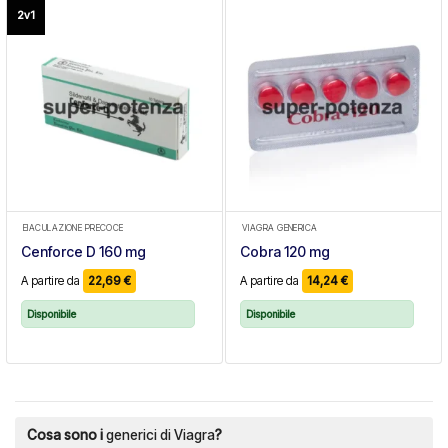
2v1
EIACULAZIONE PRECOCE
VIAGRA GENERICA
Cenforce D 160 mg
Cobra 120 mg
A partire da
22,69
€
A partire da
14,24
€
Disponibile
Disponibile
Cosa sono i
generici di Viagra
?