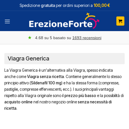
Salta
Spedizione
gratuita
per ordini superiori a
100,00 €
ai
contenuti
★
4.68
su 5 basato su
1693
recensioni
Viagra Generica
La Viagra Generica è un'alternativa alla Viagra, spesso indicata
anche come
Viagra senza ricetta
. Contiene generalmente lo stesso
principio attivo (
Sildenafil 100 mg
) e ha la stessa forma (compresse,
pastiglie, compresse effervescenti, ecc.). I suoi principali vantaggi
rispetto alla Viagra originale sono il
prezzo più basso
e la possibilità di
acquisto online
nel nostro negozio online
senza necessità di
ricetta
.