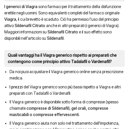
I generici di Viagra
sono farmaci per il trattamento della disfunzione
erettile negli uomini. Sono equivalenti completi del farmaco originale
Viagra
, il cui brevetto è scaduto. Ciò ha permesso l'uso del principio
attivo
Sildenafil Citrato
anche in altri preparati (i generici di Viagra).
Maggiori informazioni su
Sildenafil Citrato
e il suo effetto sono
disponibili nell'articolo su
Sildenafil
.
Quali vantaggi ha il Viagra generico rispetto ai preparati che
contengono come principio attivo Tadalafil o Vardenafil?
Da noi puoi acquistare il Viagra generico online senza prescrizione
medica.
I prezzi
del Viagra generico sono più bassi rispetto a Viagra e altri
preparati con Tadalafil o Vardenafil.
Il Viagra generico è disponibile sotto forma di compresse (spesso
chiamate
compresse di Sildenafil
),
gel orali, compresse
masticabili o compresse effervescenti
.
Il Viagra generico aiuta non solo nel trattamento dell'impotenza,