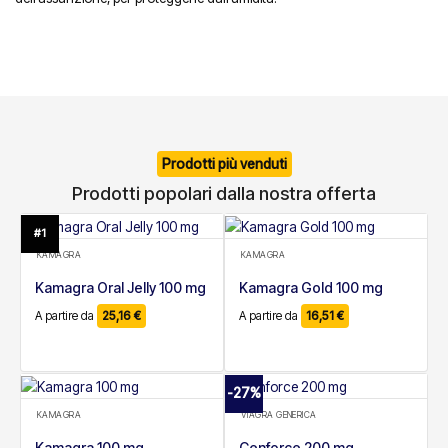
Prodotti più venduti
Prodotti popolari dalla nostra offerta
#1
KAMAGRA
KAMAGRA
Kamagra Oral Jelly 100 mg
Kamagra Gold 100 mg
A partire da
25,16
€
A partire da
16,51
€
-27%
KAMAGRA
VIAGRA GENERICA
Kamagra 100 mg
Cenforce 200 mg