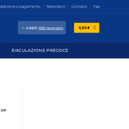
pedizione e pagamento
Recensioni
Contatto
Faq
★
0,00
€
4.68/5
1693 recensioni
EIACULAZIONE PRECOCE
 per