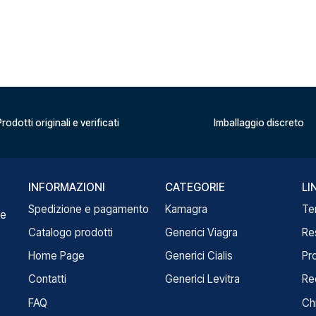
rodotti originali e verificati
Imballaggio discreto
INFORMAZIONI
CATEGORIE
LI
Spedizione e pagamento
Kamagra
Te
re
Catalogo prodotti
Generici Viagra
Re
Home Page
Generici Cialis
Pr
Contatti
Generici Levitra
Re
FAQ
Ch