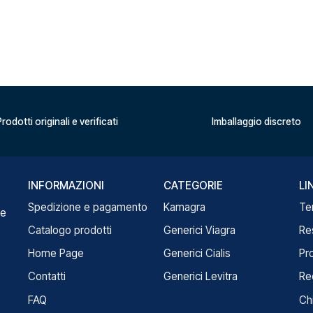
rodotti originali e verificati
Imballaggio discreto
INFORMAZIONI
CATEGORIE
LI
Spedizione e pagamento
Kamagra
Te
re
Catalogo prodotti
Generici Viagra
Re
Home Page
Generici Cialis
Pr
Contatti
Generici Levitra
Re
FAQ
Ch