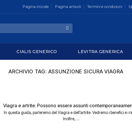
Pagina iniziale
Pagina articoli
Termini e condizioni
S
CIALIS GENERICO
LEVITRA GENERICA
ARCHIVIO TAG:
ASSUNZIONE SICURA VIAGRA
Viagra e artrite: Possono essere assunti contemporaneame
In questa guida, parleremo del Viagra e dell’artrite. Vedremo i benefici e i ri
Inoltre,.....