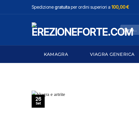
Salta
Spedizione
gratuita
per ordini superiori a
100,00 €
ai
contenuti
Cerca:
KAMAGRA
VIAGRA GENERICA
26
Set