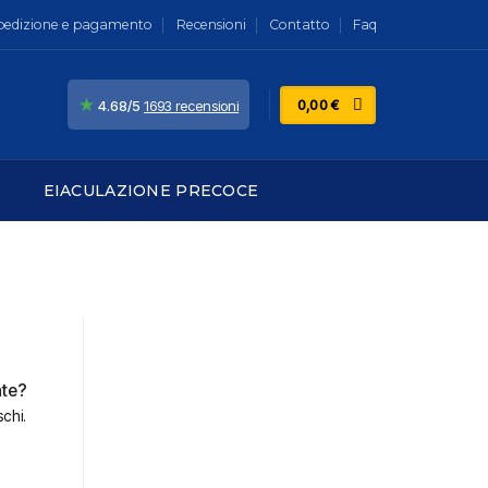
pedizione e pagamento
Recensioni
Contatto
Faq
★
0,00
€
4.68/5
1693 recensioni
EIACULAZIONE PRECOCE
nte?
schi.