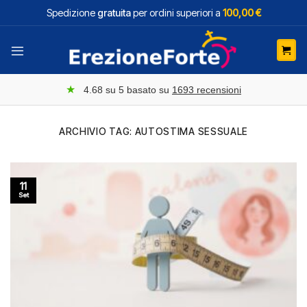
Salta
Spedizione
gratuita
per ordini superiori a
100,00 €
ai
contenuti
★
4.68
su 5 basato su
1693
recensioni
ARCHIVIO TAG:
AUTOSTIMA SESSUALE
11
Set