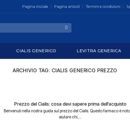
Pagina iniziale
Pagina articoli
Termini e condizioni
S
CIALIS GENERICO
LEVITRA GENERICA
ARCHIVIO TAG:
CIALIS GENERICO PREZZO
Prezzo del Cialis: cosa devi sapere prima dell’acquisto
Benvenuti nella nostra guida sul prezzo del Cialis. Questo farmaco è noto
aiutare chi.....