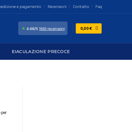
pedizione e pagamento
Recensioni
Contatto
Faq
★
0,00
€
4.68/5
1693 recensioni
EIACULAZIONE PRECOCE
 per