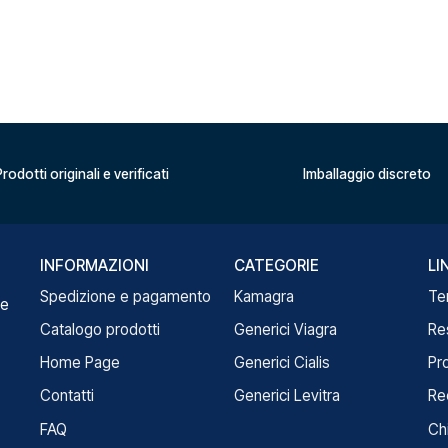
rodotti originali e verificati
Imballaggio discreto
INFORMAZIONI
CATEGORIE
LI
Spedizione e pagamento
Kamagra
Te
re
Catalogo prodotti
Generici Viagra
Re
Home Page
Generici Cialis
Pr
Contatti
Generici Levitra
Re
FAQ
Ch