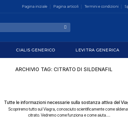
Pagina iniziale
Pagina articoli
Termini e condizioni
S
CIALIS GENERICO
LEVITRA GENERICA
ARCHIVIO TAG:
CITRATO DI SILDENAFIL
Tutte le informazioni necessarie sulla sostanza attiva del Vi
Scopriremo tutto sul Viagra, conosciuto scientificamente come sildenaf
citrato. Vedremo come funziona e come aiuta.....