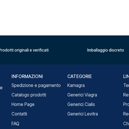
rodotti originali e verificati
Imballaggio discreto
INFORMAZIONI
CATEGORIE
LI
Spedizione e pagamento
Kamagra
Te
re
Catalogo prodotti
Generici Viagra
Re
Home Page
Generici Cialis
Pr
Contatti
Generici Levitra
Re
FAQ
Ch