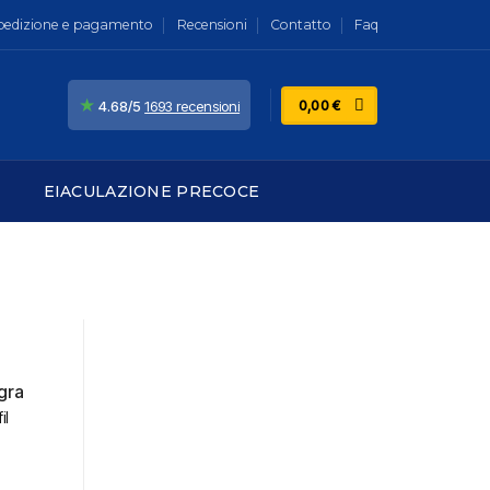
pedizione e pagamento
Recensioni
Contatto
Faq
★
0,00
€
4.68/5
1693 recensioni
EIACULAZIONE PRECOCE
agra
il