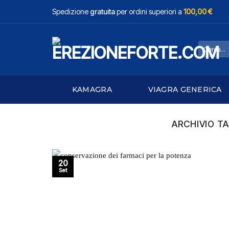
Salta
Spedizione
gratuita
per ordini superiori a
100,00 €
ai
contenuti
Cerca:
KAMAGRA
VIAGRA GENERICA
ARCHIVIO T
20
Set