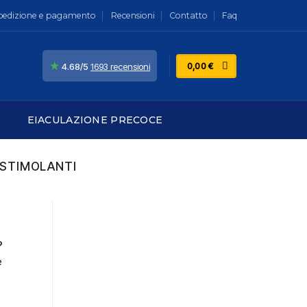
pedizione e pagamento
Recensioni
Contatto
Faq
★
0,00
€
4.68/5
1693 recensioni
EIACULAZIONE PRECOCE
 STIMOLANTI
?
e