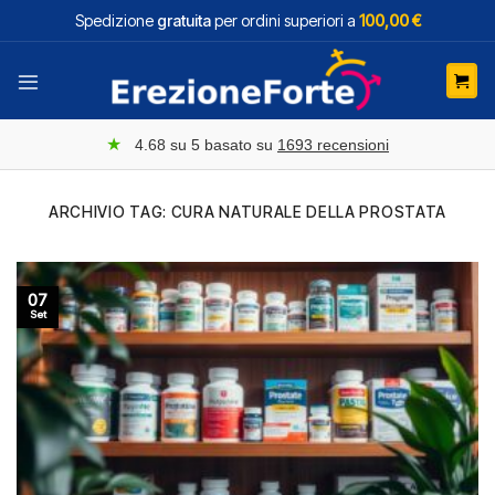
Salta
Spedizione
gratuita
per ordini superiori a
100,00 €
ai
contenuti
★
4.68
su 5 basato su
1693
recensioni
ARCHIVIO TAG:
CURA NATURALE DELLA PROSTATA
07
Set