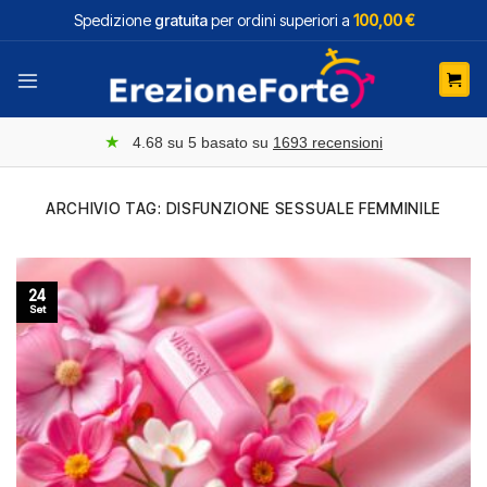
Salta
Spedizione
gratuita
per ordini superiori a
100,00 €
ai
contenuti
★
4.68
su 5 basato su
1693
recensioni
ARCHIVIO TAG:
DISFUNZIONE SESSUALE FEMMINILE
24
Set