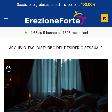
Salta
Spedizione
gratuita
per ordini superiori a
100,00 €
ai
contenuti
★
4.68
su 5 basato su
1693
recensioni
ARCHIVIO TAG:
DISTURBO DEL DESIDERIO SESSUALE
06
Set