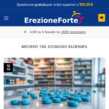
Salta
Spedizione
gratuita
per ordini superiori a
100,00 €
ai
contenuti
★
4.68
su 5 basato su
1693
recensioni
ARCHIVIO TAG:
DOSAGGIO SILDENAFIL
12
Set