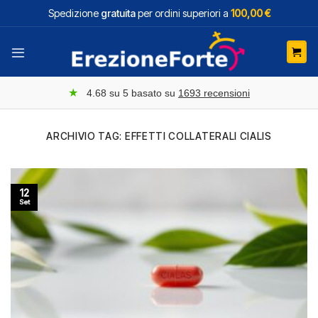
Salta
Spedizione
gratuita
per ordini superiori a
100,00 €
ai
contenuti
★
4.68
su 5 basato su
1693
recensioni
ARCHIVIO TAG:
EFFETTI COLLATERALI CIALIS
12
Set