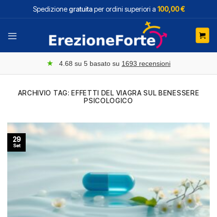
Salta
Spedizione
gratuita
per ordini superiori a
100,00 €
ai
contenuti
★
4.68
su 5 basato su
1693
recensioni
ARCHIVIO TAG:
EFFETTI DEL VIAGRA SUL BENESSERE
PSICOLOGICO
29
Set