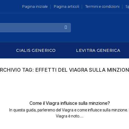
Pagina iniziale
Pagina articoli
Termini e condizioni
S
CIALIS GENERICO
LEVITRA GENERICA
RCHIVIO TAG:
EFFETTI DEL VIAGRA SULLA MINZIO
Come il Viagra influisce sulla minzione?
In questa guida, parleremo del Viagra e come influisce sulla minzione. I
Viagra è noto.....