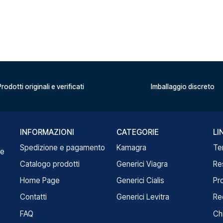
rodotti originali e verificati
Imballaggio discreto
INFORMAZIONI
CATEGORIE
LI
Spedizione e pagamento
Kamagra
Te
re
Catalogo prodotti
Generici Viagra
Re
Home Page
Generici Cialis
Pr
Contatti
Generici Levitra
Re
FAQ
Ch