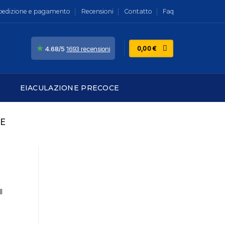
pedizione e pagamento
Recensioni
Contatto
Faq
★
0,00
€
4.68/5
1693 recensioni
EIACULAZIONE PRECOCE
NE
l