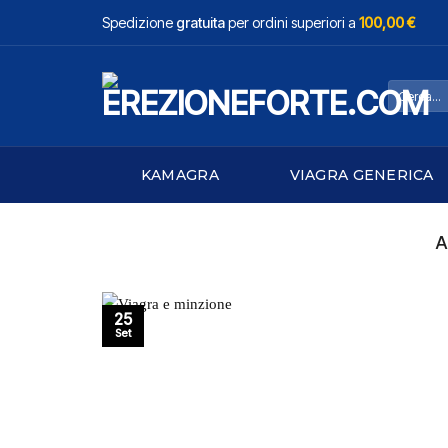
Salta
Spedizione
gratuita
per ordini superiori a
100,00 €
ai
contenuti
Cerca:
KAMAGRA
VIAGRA GENERICA
A
25
Set