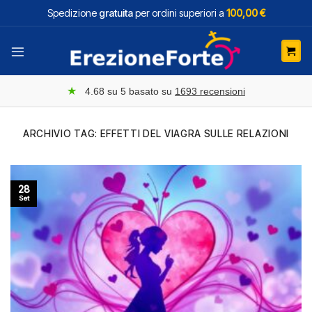
Salta
Spedizione
gratuita
per ordini superiori a
100,00 €
ai
contenuti
★
4.68
su 5 basato su
1693
recensioni
ARCHIVIO TAG:
EFFETTI DEL VIAGRA SULLE RELAZIONI
28
Set