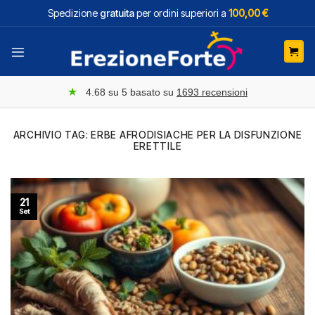
Salta
Spedizione
gratuita
per ordini superiori a
100,00 €
ai
contenuti
★
4.68
su 5 basato su
1693
recensioni
ARCHIVIO TAG:
ERBE AFRODISIACHE PER LA DISFUNZIONE
ERETTILE
21
Set