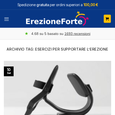
Salta
Spedizione
gratuita
per ordini superiori a
100,00 €
ai
contenuti
★
4.68
su 5 basato su
1693
recensioni
ARCHIVIO TAG:
ESERCIZI PER SUPPORTARE L’EREZIONE
10
Set