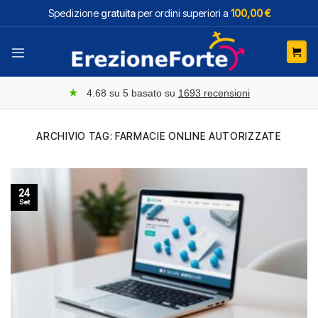
Salta
Spedizione
gratuita
per ordini superiori a
100,00 €
ai
contenuti
★
4.68
su 5 basato su
1693
recensioni
ARCHIVIO TAG:
FARMACIE ONLINE AUTORIZZATE
24
Set