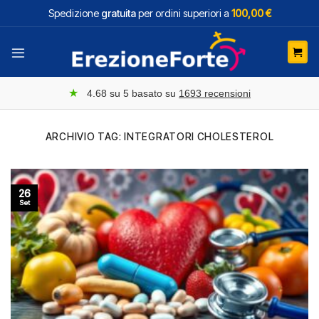
Salta
Spedizione
gratuita
per ordini superiori a
100,00 €
ai
contenuti
★
4.68
su 5 basato su
1693
recensioni
ARCHIVIO TAG:
INTEGRATORI CHOLESTEROL
26
Set