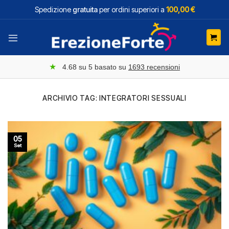
Salta
Spedizione
gratuita
per ordini superiori a
100,00 €
ai
contenuti
★
4.68
su 5 basato su
1693
recensioni
ARCHIVIO TAG:
INTEGRATORI SESSUALI
05
Set