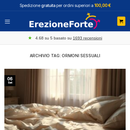
Salta
Spedizione
gratuita
per ordini superiori a
100,00 €
ai
contenuti
★
4.68
su 5 basato su
1693
recensioni
ARCHIVIO TAG:
ORMONI SESSUALI
06
Set