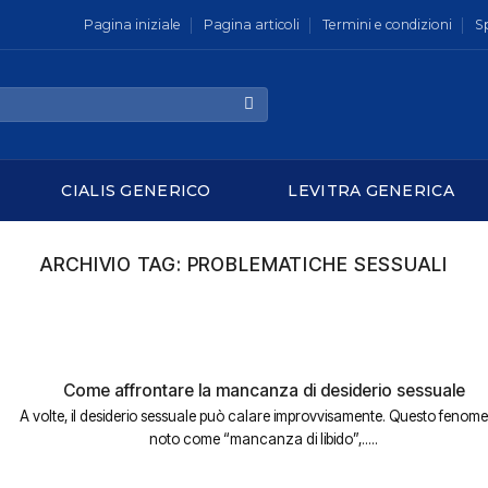
Pagina iniziale
Pagina articoli
Termini e condizioni
S
CIALIS GENERICO
LEVITRA GENERICA
ARCHIVIO TAG:
PROBLEMATICHE SESSUALI
Come affrontare la mancanza di desiderio sessuale
A volte, il desiderio sessuale può calare improvvisamente. Questo fenom
noto come “mancanza di libido”,.....