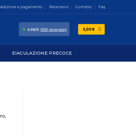
pedizione e pagamento
Recensioni
Contatto
Faq
★
0,00
€
4.68/5
1693 recensioni
EIACULAZIONE PRECOCE
eno,