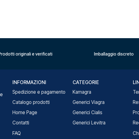
rodotti originali e verificati
Imballaggio discreto
INFORMAZIONI
CATEGORIE
LI
Spedizione e pagamento
Kamagra
Te
re
Catalogo prodotti
Generici Viagra
Re
Home Page
Generici Cialis
Pr
Contatti
Generici Levitra
Re
FAQ
Ch