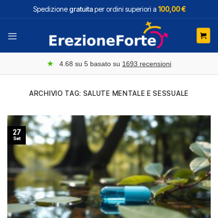
Salta
Spedizione
gratuita
per ordini superiori a
100,00 €
ai
contenuti
★
4.68
su 5 basato su
1693
recensioni
ARCHIVIO TAG:
SALUTE MENTALE E SESSUALE
27
Set