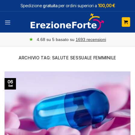
Salta
Spedizione
gratuita
per ordini superiori a
100,00 €
ai
contenuti
★
4.68
su 5 basato su
1693
recensioni
ARCHIVIO TAG:
SALUTE SESSUALE FEMMINILE
06
Set