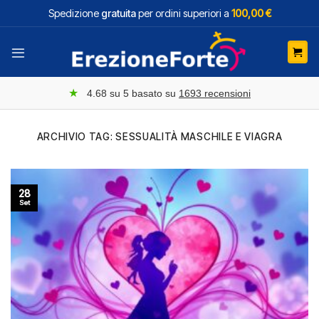
Salta
Spedizione
gratuita
per ordini superiori a
100,00 €
ai
contenuti
★
4.68
su 5 basato su
1693
recensioni
ARCHIVIO TAG:
SESSUALITÀ MASCHILE E VIAGRA
28
Set