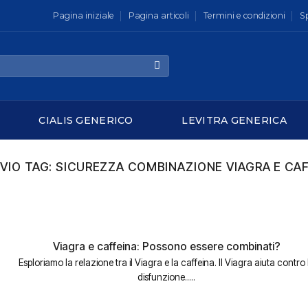
Pagina iniziale
Pagina articoli
Termini e condizioni
S
CIALIS GENERICO
LEVITRA GENERICA
VIO TAG:
SICUREZZA COMBINAZIONE VIAGRA E CA
Viagra e caffeina: Possono essere combinati?
Esploriamo la relazione tra il Viagra e la caffeina. Il Viagra aiuta contro 
disfunzione.....