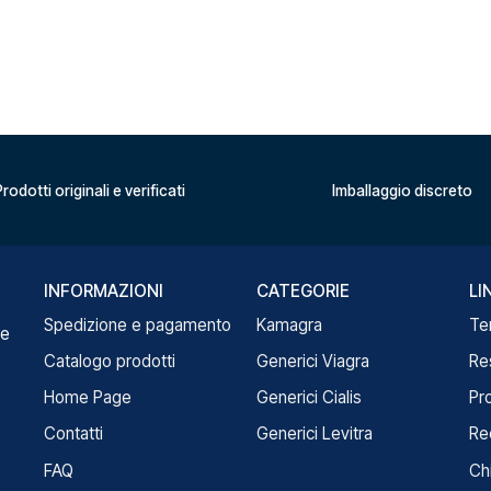
rodotti originali e verificati
Imballaggio discreto
INFORMAZIONI
CATEGORIE
LI
Spedizione e pagamento
Kamagra
Te
re
Catalogo prodotti
Generici Viagra
Re
Home Page
Generici Cialis
Pr
Contatti
Generici Levitra
Re
FAQ
Ch