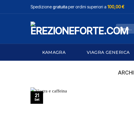
Salta
Spedizione
gratuita
per ordini superiori a
100,00 €
ai
contenuti
Cerca:
KAMAGRA
VIAGRA GENERICA
ARCHI
21
Set