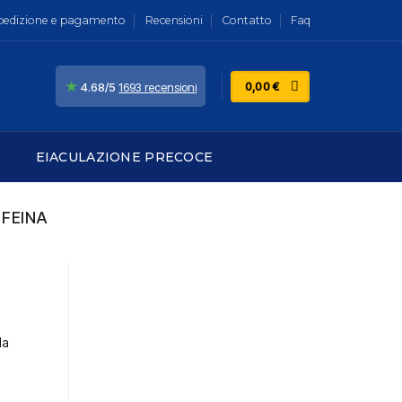
pedizione e pagamento
Recensioni
Contatto
Faq
★
0,00
€
4.68/5
1693 recensioni
EIACULAZIONE PRECOCE
FFEINA
la