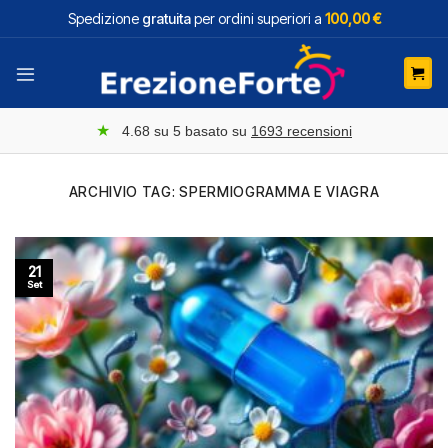
Salta
Spedizione
gratuita
per ordini superiori a
100,00 €
ai
contenuti
★
4.68
su 5 basato su
1693
recensioni
ARCHIVIO TAG:
SPERMIOGRAMMA E VIAGRA
21
Set