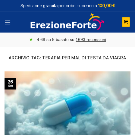
Salta
Spedizione
gratuita
per ordini superiori a
100,00 €
ai
contenuti
★
4.68
su 5 basato su
1693
recensioni
ARCHIVIO TAG:
TERAPIA PER MAL DI TESTA DA VIAGRA
26
Set