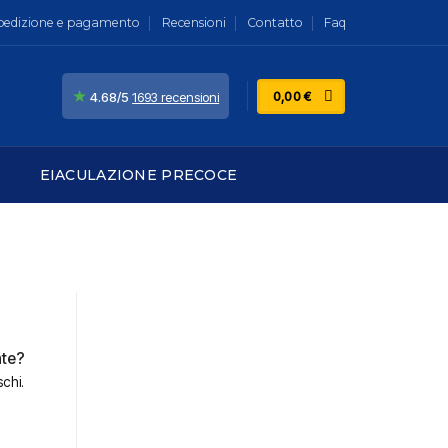
pedizione e pagamento
Recensioni
Contatto
Faq
★
0,00
€
4.68/5
1693 recensioni
EIACULAZIONE PRECOCE
nte?
schi.