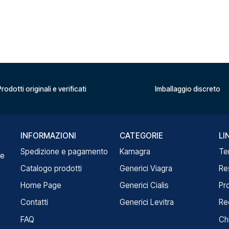
rodotti originali e verificati
Imballaggio discreto
INFORMAZIONI
CATEGORIE
LI
Spedizione e pagamento
Kamagra
Te
re
Catalogo prodotti
Generici Viagra
Re
Home Page
Generici Cialis
Pr
Contatti
Generici Levitra
Re
FAQ
Ch