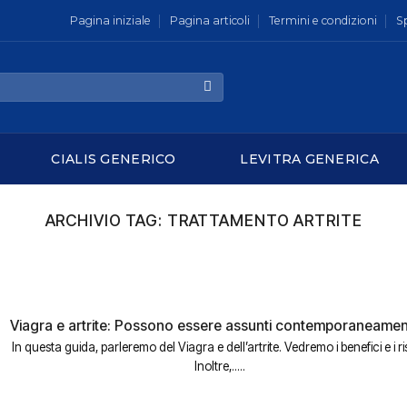
Pagina iniziale
Pagina articoli
Termini e condizioni
S
CIALIS GENERICO
LEVITRA GENERICA
ARCHIVIO TAG:
TRATTAMENTO ARTRITE
Viagra e artrite: Possono essere assunti contemporaneame
In questa guida, parleremo del Viagra e dell’artrite. Vedremo i benefici e i ri
Inoltre,.....