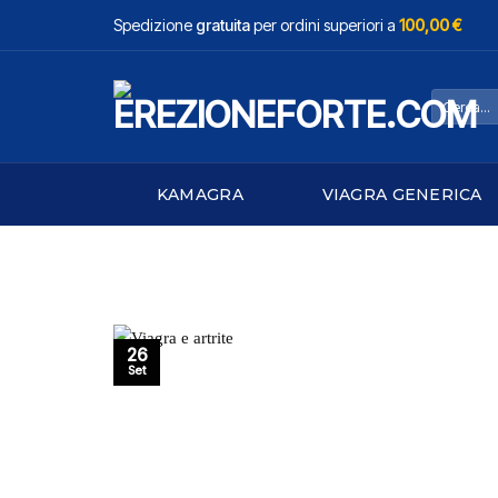
Salta
Spedizione
gratuita
per ordini superiori a
100,00 €
ai
contenuti
Cerca:
KAMAGRA
VIAGRA GENERICA
26
Set