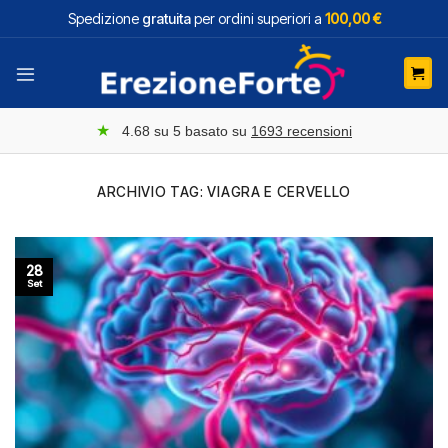
Salta
Spedizione
gratuita
per ordini superiori a
100,00 €
ai
contenuti
★
4.68
su 5 basato su
1693
recensioni
ARCHIVIO TAG:
VIAGRA E CERVELLO
28
Set