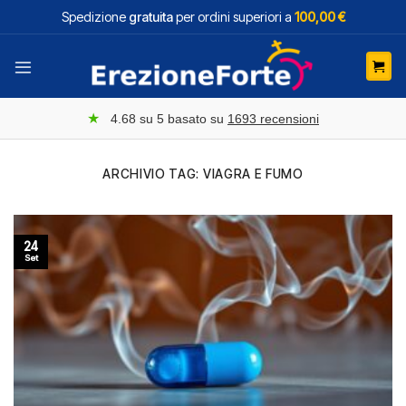
Salta
Spedizione
gratuita
per ordini superiori a
100,00 €
ai
contenuti
★
4.68
su 5 basato su
1693
recensioni
ARCHIVIO TAG:
VIAGRA E FUMO
24
Set