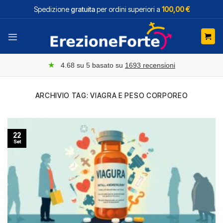
Salta
Spedizione
gratuita
per ordini superiori a
100,00 €
ai
contenuti
★
4.68
su 5 basato su
1693
recensioni
ARCHIVIO TAG:
VIAGRA E PESO CORPOREO
22
Set