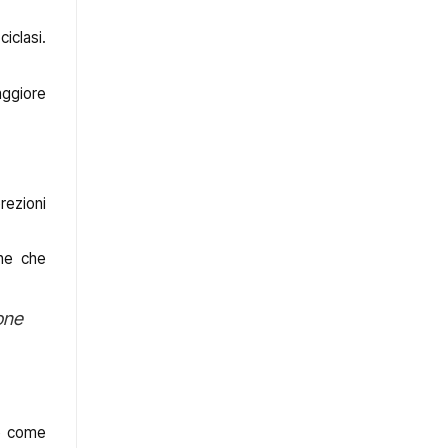
iclasi.
aggiore
rezioni
che che
ione
re come