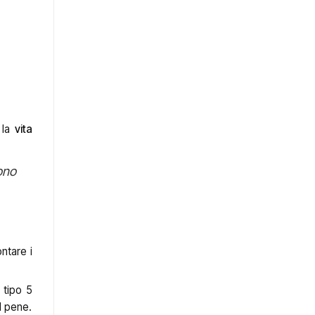
 la
vita
ono
ntare i
i tipo 5
l pene.