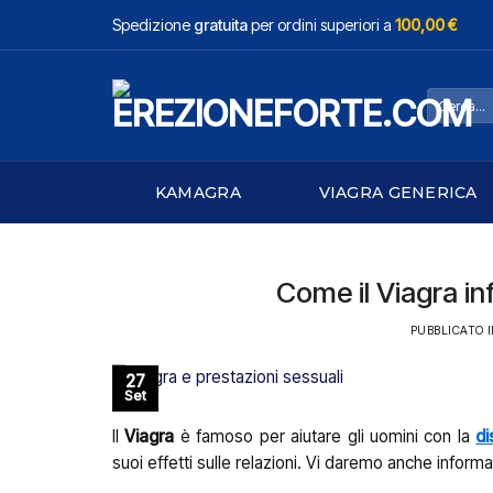
Salta
Spedizione
gratuita
per ordini superiori a
100,00 €
ai
contenuti
Cerca:
KAMAGRA
VIAGRA GENERICA
Come il Viagra inf
PUBBLICATO 
27
Set
Il
Viagra
è famoso per aiutare gli uomini con la
di
suoi effetti sulle relazioni. Vi daremo anche informaz