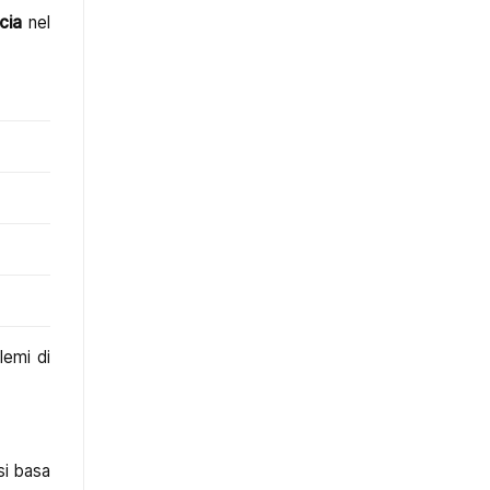
cia
nel
lemi di
i basa