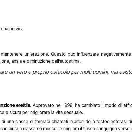
 zona pelvica
re e mantenere un’erezione. Questo può influenzare negativamente
zione, ansia e diminuzione dell’autostima.
re un vero e proprio ostacolo per molti uomini, ma esist
unzione erettile
. Approvato nel 1998, ha cambiato il modo di affro
e e sicura per migliorare la vita sessuale.
te di una classe di farmaci chiamati inibitori della fosfodiesterasi d
aiuta a rilassare i muscoli e migliora il flusso sanguigno verso i