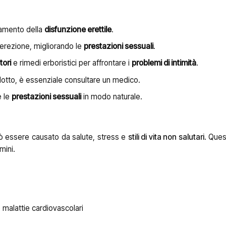
ttamento della
disfunzione erettile
.
l’erezione, migliorando le
prestazioni sessuali
.
tori
e rimedi erboristici per affrontare i
problemi di intimità
.
odotto, è essenziale consultare un medico.
e le
prestazioni sessuali
in modo naturale.
 essere causato da salute, stress e
stili di vita non salutari
. Que
mini.
 malattie cardiovascolari