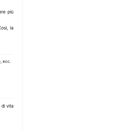
ere più
osì, la
e, ecc.
di vita