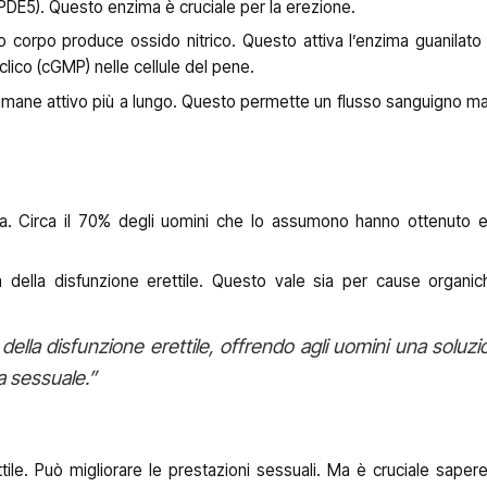
5 (PDE5). Questo enzima è cruciale per la erezione.
orpo produce ossido nitrico. Questo attiva l’enzima guanilato c
clico (cGMP) nelle cellule del pene.
 rimane attivo più a lungo. Questo permette un flusso sanguigno m
a. Circa il 70% degli uomini che lo assumono hanno ottenuto e
a della disfunzione erettile. Questo vale sia per cause organi
o della disfunzione erettile, offrendo agli uomini una soluz
ta sessuale.”
ettile. Può migliorare le prestazioni sessuali. Ma è cruciale sape