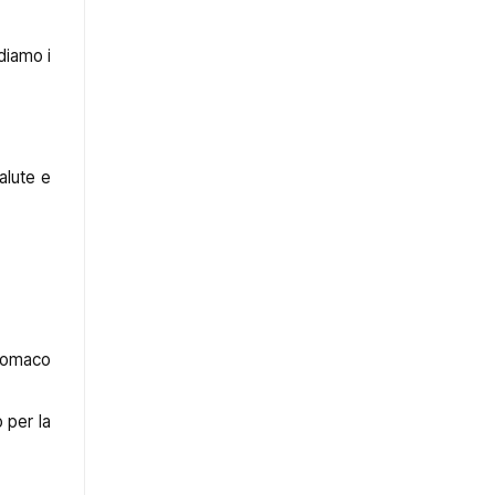
diamo i
alute e
stomaco
 per la