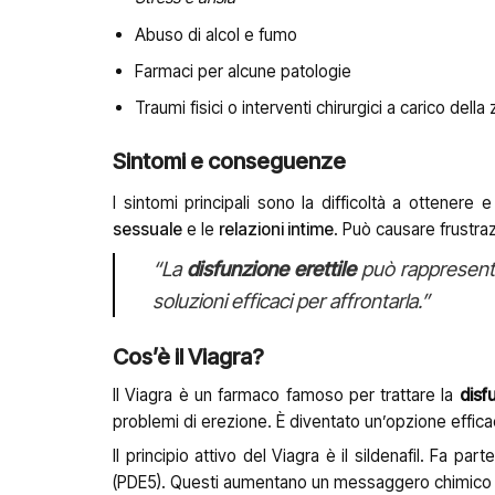
Abuso di alcol e fumo
Farmaci per alcune patologie
Traumi fisici o interventi chirurgici a carico della
Sintomi e conseguenze
I sintomi principali sono la difficoltà a ottene
sessuale
e le
relazioni intime
. Può causare frustra
“La
disfunzione erettile
può rappresenta
soluzioni efficaci per affrontarla.”
Cos’è il Viagra?
Il Viagra è un farmaco famoso per trattare la
disf
problemi di erezione. È diventato un’opzione efficac
Il principio attivo del Viagra è il sildenafil. Fa par
(PDE5). Questi aumentano un messaggero chimico che 