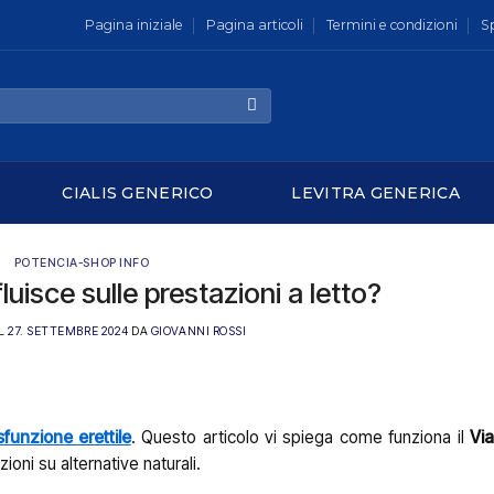
Pagina iniziale
Pagina articoli
Termini e condizioni
S
CIALIS GENERICO
LEVITRA GENERICA
POTENCIA-SHOP INFO
luisce sulle prestazioni a letto?
IL
27. SETTEMBRE 2024
DA
GIOVANNI ROSSI
sfunzione erettile
. Questo articolo vi spiega come funziona il
Vi
ioni su alternative naturali.