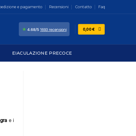
pedizione e pagamento
Recensioni
Contatto
Faq
★
0,00
€
4.68/5
1693 recensioni
EIACULAZIONE PRECOCE
agra
e i