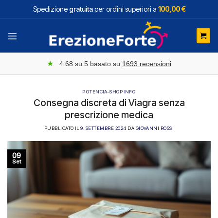
Salta
Spedizione
gratuita
per ordini superiori a
100,00 €
ai
contenuti
★
4.68
su 5 basato su
1693
recensioni
POTENCIA-SHOP INFO
Consegna discreta di Viagra senza
prescrizione medica
PUBBLICATO IL
9. SETTEMBRE 2024
DA
GIOVANNI ROSSI
09
Set