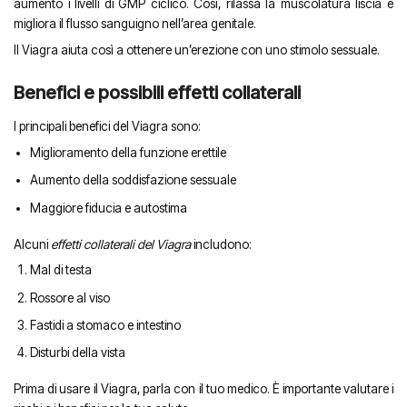
aumento i livelli di GMP ciclico. Così, rilassa la muscolatura liscia e
migliora il flusso sanguigno nell’area genitale.
Il Viagra aiuta così a ottenere un’erezione con uno stimolo sessuale.
Benefici e possibili effetti collaterali
I principali benefici del Viagra sono:
Miglioramento della funzione erettile
Aumento della soddisfazione sessuale
Maggiore fiducia e autostima
Alcuni
effetti collaterali del Viagra
includono:
Mal di testa
Rossore al viso
Fastidi a stomaco e intestino
Disturbi della vista
Prima di usare il Viagra, parla con il tuo medico. È importante valutare i