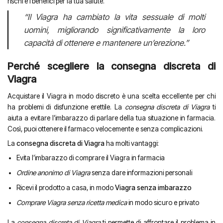
rischi e i benefici per la tua salute.
“Il Viagra ha cambiato la vita sessuale di molti
uomini, migliorando significativamente la loro
capacità di ottenere e mantenere un’erezione.”
Perché scegliere la consegna discreta di
Viagra
Acquistare il Viagra in modo discreto è una scelta eccellente per chi
ha problemi di disfunzione erettile. La
consegna discreta di Viagra
ti
aiuta a evitare l’imbarazzo di parlare della tua situazione in farmacia.
Così, puoi ottenere il farmaco velocemente e senza complicazioni.
La
consegna discreta di Viagra
ha molti vantaggi:
Evita l’imbarazzo di comprare il Viagra in farmacia
Ordine anonimo di Viagra
senza dare informazioni personali
Ricevi il prodotto a casa, in modo
Viagra senza imbarazzo
Comprare Viagra senza ricetta medica
in modo sicuro e privato
La
consegna discreta di Viagra
ti permette di affrontare il problema in