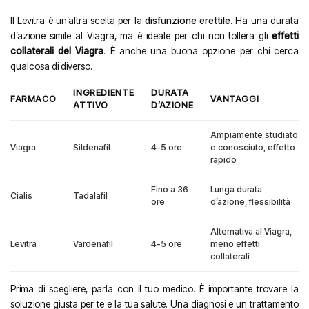
Il Levitra è un’altra scelta per la
disfunzione erettile
. Ha una durata
d’azione simile al Viagra, ma è ideale per chi non tollera gli
effetti
collaterali del Viagra
. È anche una buona opzione per chi cerca
qualcosa di diverso.
INGREDIENTE
DURATA
FARMACO
VANTAGGI
ATTIVO
D’AZIONE
Ampiamente studiato
Viagra
Sildenafil
4-5 ore
e conosciuto, effetto
rapido
Fino a 36
Lunga durata
Cialis
Tadalafil
ore
d’azione, flessibilità
Alternativa al Viagra,
Levitra
Vardenafil
4-5 ore
meno effetti
collaterali
Prima di scegliere, parla con il tuo medico. È importante trovare la
soluzione giusta per te e la tua salute. Una diagnosi e un trattamento