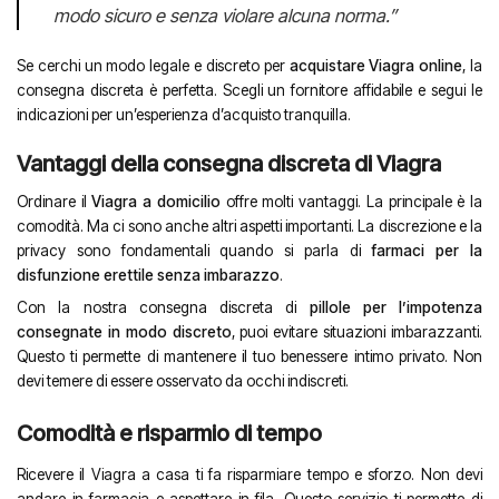
modo sicuro e senza violare alcuna norma.”
Se cerchi un modo legale e discreto per
acquistare Viagra online
, la
consegna discreta è perfetta. Scegli un fornitore affidabile e segui le
indicazioni per un’esperienza d’acquisto tranquilla.
Vantaggi della consegna discreta di Viagra
Ordinare il
Viagra a domicilio
offre molti vantaggi. La principale è la
comodità. Ma ci sono anche altri aspetti importanti. La discrezione e la
privacy sono fondamentali quando si parla di
farmaci per la
disfunzione erettile senza imbarazzo
.
Con la nostra consegna discreta di
pillole per l’impotenza
consegnate in modo discreto
, puoi evitare situazioni imbarazzanti.
Questo ti permette di mantenere il tuo benessere intimo privato. Non
devi temere di essere osservato da occhi indiscreti.
Comodità e risparmio di tempo
Ricevere il Viagra a casa ti fa risparmiare tempo e sforzo. Non devi
andare in farmacia e aspettare in fila. Questo servizio ti permette di