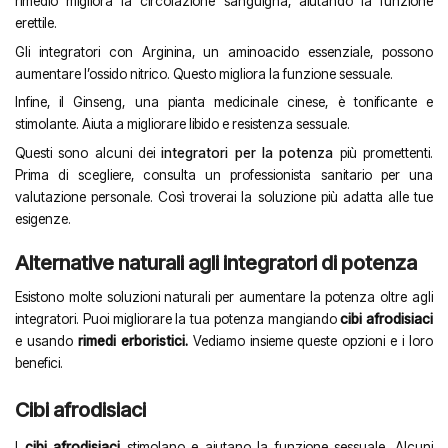
rimedio migliora la circolazione sanguigna, aiutando la funzione
erettile.
Gli integratori con Arginina, un aminoacido essenziale, possono
aumentare l’ossido nitrico. Questo migliora la funzione sessuale.
Infine, il Ginseng, una pianta medicinale cinese, è tonificante e
stimolante. Aiuta a migliorare libido e resistenza sessuale.
Questi sono alcuni dei
integratori per la potenza
più promettenti.
Prima di scegliere, consulta un professionista sanitario per una
valutazione personale. Così troverai la soluzione più adatta alle tue
esigenze.
Alternative naturali agli integratori di potenza
Esistono molte soluzioni naturali per aumentare la potenza oltre agli
integratori. Puoi migliorare la tua potenza mangiando
cibi afrodisiaci
e usando
rimedi erboristici.
Vediamo insieme queste opzioni e i loro
benefici.
Cibi afrodisiaci
I
cibi afrodisiaci
stimolano e aiutano la funzione sessuale. Alcuni