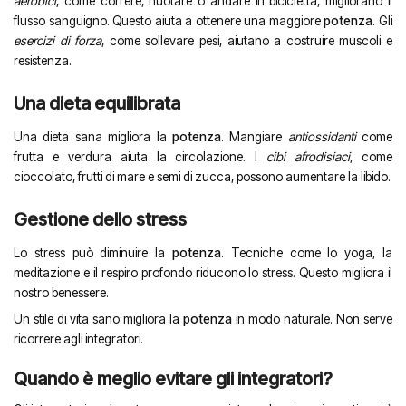
aerobici
, come correre, nuotare o andare in bicicletta, migliorano il
flusso sanguigno. Questo aiuta a ottenere una maggiore
potenza
. Gli
esercizi di forza
, come sollevare pesi, aiutano a costruire muscoli e
resistenza.
Una dieta equilibrata
Una dieta sana migliora la
potenza
. Mangiare
antiossidanti
come
frutta e verdura aiuta la circolazione. I
cibi afrodisiaci
, come
cioccolato, frutti di mare e semi di zucca, possono aumentare la libido.
Gestione dello stress
Lo stress può diminuire la
potenza
. Tecniche come lo yoga, la
meditazione e il respiro profondo riducono lo stress. Questo migliora il
nostro benessere.
Un stile di vita sano migliora la
potenza
in modo naturale. Non serve
ricorrere agli integratori.
Quando è meglio evitare gli integratori?