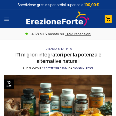
Salta
Spedizione
gratuita
per ordini superiori a
100,00 €
ai
contenuti
★
4.68
su 5 basato su
1693
recensioni
POTENCIA-SHOP INFO
I 11 migliori integratori per la potenza e
alternative naturali
PUBBLICATO IL
12. SETTEMBRE 2024
DA
GIOVANNI ROSSI
12
Set