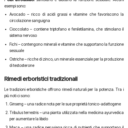
esempi sono:
Avocado – ricco di acidi grassi e vitamine che favoriscono la
circolazione sanguigna
Cioccolato – contiene triptofano e feniletilamina, che stimolano il
sistema nervoso
Fichi – contengono minerali e vitamine che supportano la funzione
sessuale
Ostriche – ricche di zinco, un minerale essenziale per la produzione
di testosterone
Rimedi erboristici tradizionali
Le tradizioni erboristiche offrono rimedi naturali per la potenza. Tra i
più noti ci sono:
Ginseng – una radice nota per le sue proprietà tonico-adattogene
Tribulus terrestris – una pianta utilizzata nella medicina ayurvedica
per aumentare la libido
Maca – una radice peruviana ricca di nutrienti che supportano il