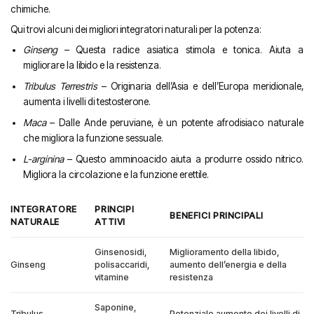
chimiche.
Qui trovi alcuni dei migliori integratori naturali per la potenza:
Ginseng
– Questa radice asiatica stimola e tonica. Aiuta a
migliorare la libido e la resistenza.
Tribulus Terrestris
– Originaria dell’Asia e dell’Europa meridionale,
aumenta i livelli di testosterone.
Maca
– Dalle Ande peruviane, è un potente afrodisiaco naturale
che migliora la funzione sessuale.
L-arginina
– Questo amminoacido aiuta a produrre ossido nitrico.
Migliora la circolazione e la funzione erettile.
INTEGRATORE
PRINCIPI
BENEFICI PRINCIPALI
NATURALE
ATTIVI
Ginsenosidi,
Miglioramento della libido,
Ginseng
polisaccaridi,
aumento dell’energia e della
vitamine
resistenza
Saponine,
Tribulus
Potenziale aumento dei livelli di