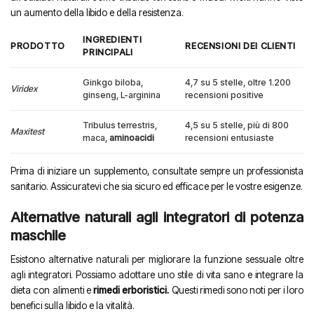
un aumento della libido e della resistenza.
INGREDIENTI
PRODOTTO
RECENSIONI DEI CLIENTI
PRINCIPALI
Ginkgo biloba,
4,7 su 5 stelle, oltre 1.200
Viridex
ginseng, L-arginina
recensioni positive
Tribulus terrestris,
4,5 su 5 stelle, più di 800
Maxitest
maca,
aminoacidi
recensioni entusiaste
Prima di iniziare un supplemento, consultate sempre un professionista
sanitario. Assicuratevi che sia sicuro ed efficace per le vostre esigenze.
Alternative naturali agli integratori di potenza
maschile
Esistono alternative naturali per migliorare la funzione sessuale oltre
agli integratori. Possiamo adottare uno stile di vita sano e integrare la
dieta con alimenti e
rimedi erboristici.
Questi rimedi sono noti per i loro
benefici sulla libido e la vitalità.