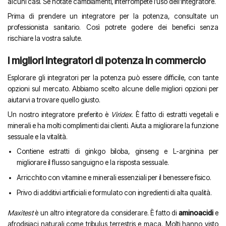
alcuni casi. Se notate cambiamenti, interrompete l’uso dell’integratore.
Prima di prendere un integratore per la potenza, consultate un
professionista sanitario. Così potrete godere dei benefici senza
rischiare la vostra salute.
I migliori integratori di potenza in commercio
Esplorare gli integratori per la potenza può essere difficile, con tante
opzioni sul mercato. Abbiamo scelto alcune delle migliori opzioni per
aiutarvi a trovare quello giusto.
Un nostro integratore preferito è
Viridex
. È fatto di estratti vegetali e
minerali e ha molti complimenti dai clienti. Aiuta a migliorare la funzione
sessuale e la vitalità.
Contiene estratti di ginkgo biloba, ginseng e L-arginina per
migliorare il flusso sanguigno e la risposta sessuale.
Arricchito con vitamine e minerali essenziali per il benessere fisico.
Privo di additivi artificiali e formulato con ingredienti di alta qualità.
Maxitest
è un altro integratore da considerare. È fatto di
aminoacidi
e
afrodisiaci naturali come tribulus terrestris e maca. Molti hanno visto