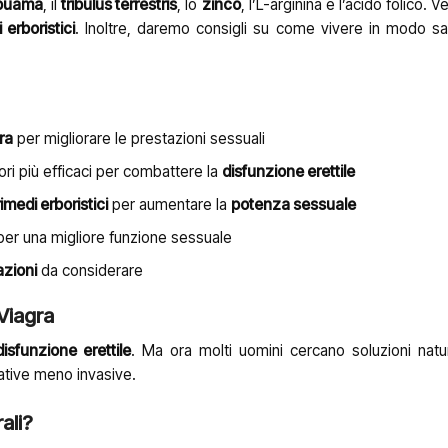
 puama
, il
tribulus terrestris
, lo
zinco
, l’L-arginina e l’acido folico.
 erboristici
. Inoltre, daremo consigli su come vivere in modo s
ra
per migliorare le prestazioni sessuali
tori più efficaci per combattere la
disfunzione erettile
rimedi erboristici
per aumentare la
potenza sessuale
er una migliore funzione sessuale
azioni
da considerare
 Viagra
disfunzione erettile
. Ma ora molti uomini cercano soluzioni natura
ative meno invasive.
ali?