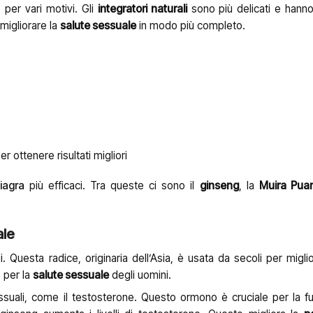
a
per vari motivi. Gli
integratori naturali
sono più delicati e han
 migliorare la
salute sessuale
in modo più completo.
er ottenere risultati migliori
Viagra
più efficaci. Tra queste ci sono il
ginseng
, la
Muira Pua
ale
i. Questa radice, originaria dell’Asia, è usata da secoli per miglio
 per la
salute sessuale
degli uomini.
essuali, come il testosterone. Questo ormono è cruciale per la f