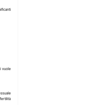
ificanti
hi vuole
essuale
ertilità