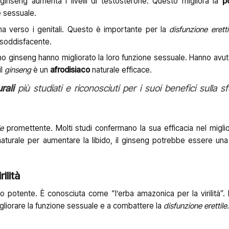
ginseng aumenta i livelli di testosterone. Questo migliora la
p
e sessuale.
a verso i genitali. Questo è importante per la
disfunzione eretti
 soddisfacente.
o ginseng hanno migliorato la loro funzione sessuale. Hanno avut
il
ginseng
è un
afrodisiaco
naturale efficace.
rali
più studiati e riconosciuti per i suoi benefici sulla s
le
promettente. Molti studi confermano la sua efficacia nel miglio
aturale per aumentare la libido, il ginseng potrebbe essere un
ilità
 potente. È conosciuta come “l’erba amazonica per la virilità”.
migliorare la funzione sessuale e a combattere la
disfunzione erettile
.