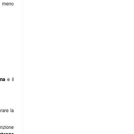
no meno
ma
e il
rare la
unzione