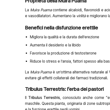
Proprietà della Muira Puama
La
Muira Puama
contiene alcaloidi, flavonoidi e aci
e vasodilatatori. Aumentano la
virilità
e migliorano l
Benefici nella disfunzione erettile
Migliora la qualità e la durata dell’erezione
Aumenta il desiderio e la libido
Favorisce la produzione di testosterone
Riduce lo stress e l’ansia, fattori spesso alla ba
La
Muira Puama
è un’ottima alternativa naturale al
evitare gli effetti collaterali dei farmaci tradizionali.
Tribulus Terrestris: l’erba dei pastori
Il
Tribulus Terrestris
, conosciuto anche come “erb
maschile. Questa pianta, originaria di zone subtropica
e la funzione erettile negli uomini.