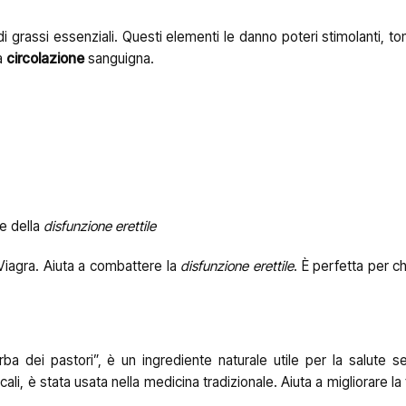
di grassi essenziali. Questi elementi le danno poteri stimolanti, ton
a
circolazione
sanguigna.
se della
disfunzione erettile
 Viagra. Aiuta a combattere la
disfunzione erettile
. È perfetta per c
a dei pastori”, è un ingrediente naturale utile per la salute s
li, è stata usata nella medicina tradizionale. Aiuta a migliorare la f