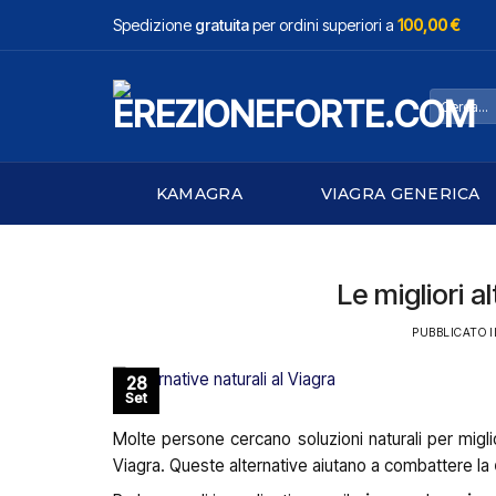
Salta
Spedizione
gratuita
per ordini superiori a
100,00 €
ai
contenuti
Cerca:
KAMAGRA
VIAGRA GENERICA
Le migliori a
PUBBLICATO 
28
Set
Molte persone cercano soluzioni naturali per miglio
Viagra. Queste alternative aiutano a combattere la