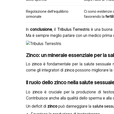
Regolazione dell’equilibrio
Ci sono evidenze ch
ormonale
favorendo la
ferti
In
conclusione
, il
Tribulus Terrestris
è una buona op
Ma è sempre meglio parlare con un medico prima di 
Zinco: un minerale essenziale per la sa
Lo
zinco
è fondamentale per la salute sessuale 
come gli integratori di
zinco
possono migliorare la
Il ruolo dello zinco nella salute sessual
Lo
zinco
è cruciale per la produzione di testo
Contribuisce anche alla qualità dello sperma e alla
Un deficit di
zinco
può danneggiare la
salute sess