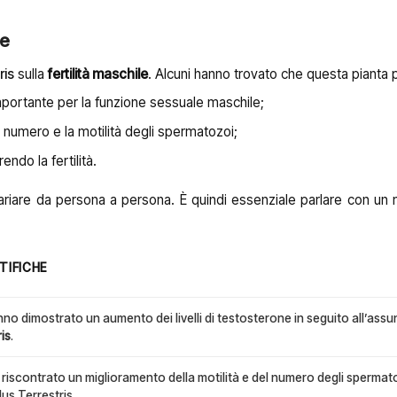
le
ris
sulla
fertilità maschile
. Alcuni hanno trovato che questa pianta 
mportante per la funzione sessuale maschile;
l numero e la motilità degli spermatozoi;
endo la fertilità.
ariare da persona a persona. È quindi essenziale parlare con un
TIFICHE
no dimostrato un aumento dei livelli di testosterone in seguito all’ass
is
.
 riscontrato un miglioramento della motilità e del numero degli spermat
lus Terrestris.