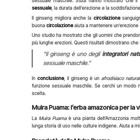
sessuale maschile. Studi hanno mostrato che il 
sessuale
, la durata dell’erezione e la soddisfazion
Il ginseng migliora anche la
circolazione
sanguign
buona
circolazione
aiuta a mantenere un’erezione
Uno studio ha mostrato che gli uomini che prendon
più lunghe erezioni. Questi risultati dimostrano che 
“Il ginseng è uno degli
integratori natu
sessuale maschile.”
In
conclusione
, il ginseng è un
afrodisiaco natura
funzione sessuale maschile. Se cerchi un modo n
scelta.
Muira Puama: l’erba amazonica per la vir
La
Muira Puama
è una pianta dell’Amazzonia molto
lunga storia di uso nelle culture indigene. Aiuta a 