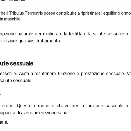
e il Tribulus Terrestris possa contribuire a ripristinare l’equilibrio orm
lità maschile
.
zione naturale per migliorare la fertilità e la salute sessuale ma
iniziare qualsiasi trattamento.
lute sessuale
maschile. Aiuta a mantenere funzione e prestazione sessuale. 
salute sessuale
.
e
sterone. Questo ormone è chiave per la funzione sessuale ma
 capacità di avere un’erezione sana.
uale
.