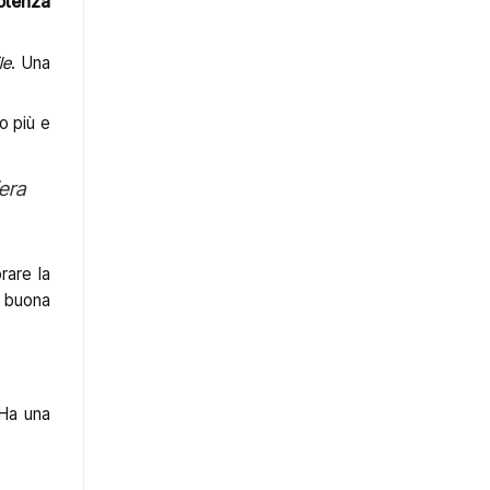
otenza
le
. Una
o più e
fera
rare la
a buona
 Ha una