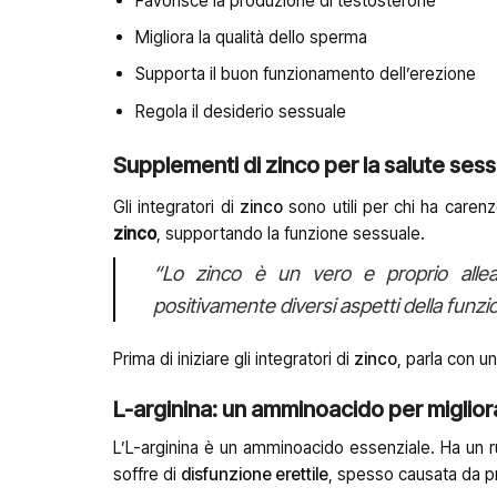
Favorisce la produzione di testosterone
Migliora la qualità dello sperma
Supporta il buon funzionamento dell’erezione
Regola il desiderio sessuale
Supplementi di zinco per la salute ses
Gli integratori di
zinco
sono utili per chi ha caren
zinco
, supportando la funzione sessuale.
“Lo zinco è un vero e proprio allea
positivamente diversi aspetti della funzi
Prima di iniziare gli integratori di
zinco
, parla con u
L-arginina: un amminoacido per migliora
L’L-arginina è un amminoacido essenziale. Ha un ruo
soffre di
disfunzione erettile
, spesso causata da pr