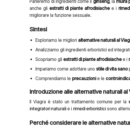
Parleremo di ingredienti come il
ginseng
, la
muira
anche gli
estratti di piante afrodisiache
e i
rimedi
migliorare la funzione sessuale.
Sintesi
Esploriamo le migliori
alternative naturali al Viag
Analizziamo gli ingredienti erboristici ed integra
Scopriamo gli
estratti di piante afrodisiache
e i
Impariamo come adottare uno
stile di vita sano
p
Comprendiamo le
precauzioni
e le
controindic
Introduzione alle alternative naturali al
Il Viagra è stato un trattamento comune per la
integratori naturali
e i
rimedi erboristici
sono altern
Perché considerare le alternative natur