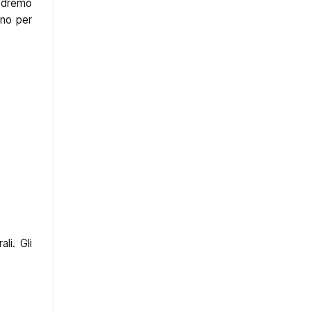
 Vedremo
ano per
li. Gli