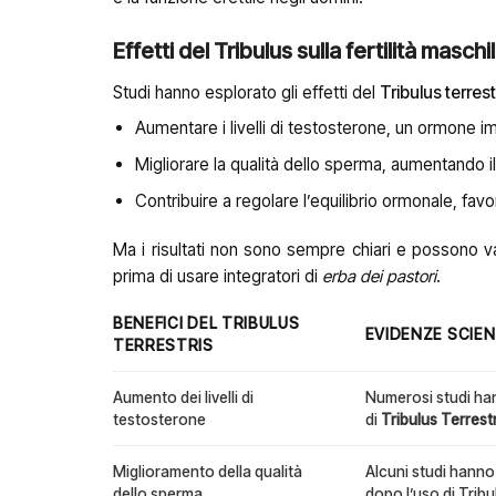
Effetti del Tribulus sulla fertilità maschi
Studi hanno esplorato gli effetti del
Tribulus terrest
Aumentare i livelli di testosterone, un ormone i
Migliorare la qualità dello sperma, aumentando i
Contribuire a regolare l’equilibrio ormonale, favor
Ma i risultati non sono sempre chiari e possono v
prima di usare integratori di
erba dei pastori
.
BENEFICI DEL TRIBULUS
EVIDENZE SCIEN
TERRESTRIS
Aumento dei livelli di
Numerosi studi han
testosterone
di
Tribulus Terrestr
Miglioramento della qualità
Alcuni studi hanno
dello sperma
dopo l’uso di Tribu