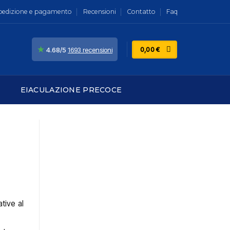
pedizione e pagamento
Recensioni
Contatto
Faq
★
0,00
€
4.68/5
1693 recensioni
EIACULAZIONE PRECOCE
tive al