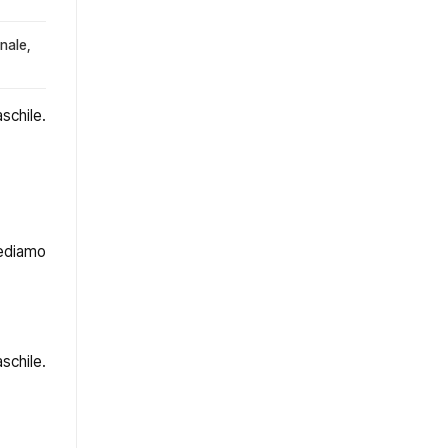
onale,
schile.
Vediamo
schile.