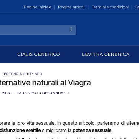
Pagina iniziale
Pagina articoli
Termini e condizioni
S
CIALIS GENERICO
LEVITRA GENERICA
POTENCIA-SHOP INFO
lternative naturali al Viagra
IL
28. SETTEMBRE 2024
DA
GIOVANNI ROSSI
rare la loro vita sessuale. In questo articolo, parleremo di alterna
disfunzione erettile
e migliorare la
potenza sessuale
.