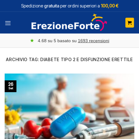
Salta
Spedizione
gratuita
per ordini superiori a
100,00 €
ai
contenuti
★
4.68
su 5 basato su
1693
recensioni
ARCHIVIO TAG:
DIABETE TIPO 2 E DISFUNZIONE ERETTILE
26
Set