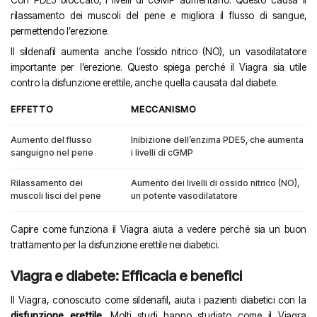
rilassamento dei muscoli del pene e migliora il flusso di sangue,
permettendo l’erezione.
Il sildenafil aumenta anche l’ossido nitrico (NO), un vasodilatatore
importante per l’erezione. Questo spiega perché il Viagra sia utile
contro la disfunzione erettile, anche quella causata dal diabete.
EFFETTO
MECCANISMO
Aumento del flusso
Inibizione dell’enzima PDE5, che aumenta
sanguigno nel pene
i livelli di cGMP
Rilassamento dei
Aumento dei livelli di ossido nitrico (NO),
muscoli lisci del pene
un potente vasodilatatore
Capire come funziona il Viagra aiuta a vedere perché sia un buon
trattamento per la disfunzione erettile nei diabetici.
Viagra e diabete: Efficacia e benefici
Il Viagra, conosciuto come sildenafil, aiuta i pazienti diabetici con la
disfunzione erettile.
Molti studi hanno studiato come il Viagra