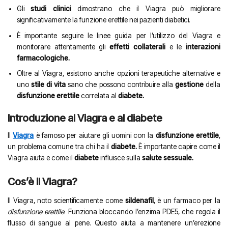
Gli
studi clinici
dimostrano che il Viagra può migliorare
significativamente la funzione erettile nei pazienti diabetici.
È importante seguire le linee guida per l’utilizzo del Viagra e
monitorare attentamente gli
effetti collaterali
e le
interazioni
farmacologiche.
Oltre al Viagra, esistono anche opzioni terapeutiche alternative e
uno
stile di vita
sano che possono contribuire alla
gestione
della
disfunzione erettile
correlata al
diabete.
Introduzione al Viagra e al diabete
Il
Viagra
è famoso per aiutare gli uomini con la
disfunzione erettile
,
un problema comune tra chi ha il
diabete.
È importante capire come il
Viagra aiuta e come il
diabete
influisce sulla
salute sessuale.
Cos’è il Viagra?
Il Viagra, noto scientificamente come
sildenafil
, è un farmaco per la
disfunzione erettile
. Funziona bloccando l’enzima PDE5, che regola il
flusso di sangue al pene. Questo aiuta a mantenere un’erezione