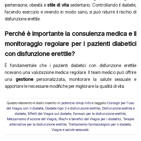
ipertensione, obesità e
stile di vita
sedentario. Controllando il diabete,
facendo esercizio e vivendo in modo sano, si può ridurre il rischio di
disfunzione erettile.
Perché è importante la consulenza medica e il
monitoraggio regolare per i pazienti diabetici
con disfunzione erettile?
È fondamentale che i pazienti diabetici con disfunzione erettile
ricevano una valutazione medica regolare. Il team medico può offrire
una
gestione
personalizzata, monitorare la salute sessuale e
apportare le necessarie modifiche per migliorare la qualità di vita.
Questo elemento è stato inserito in
potencia-shop info
e taggato
Consigli per l'uso
del Viagra con il diabete
,
Diabete tipo 2 e disfunzione erettile
,
Disfunzione erettile e
diabete
,
Effetti del Viagra sul diabete
,
Farmaci per la disfunzione erettile
,
Meccanismo d'azione del Viagra
,
Rischi e benefici del Viagra per i diabetici
,
Terapie
alternative per la disfunzione erettile
,
Trattamento farmacologico per il diabete
,
Viagra e salute sessuale
.