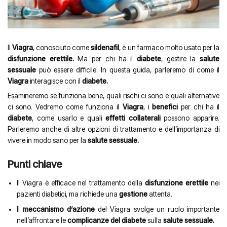
Il
Viagra
, conosciuto come
sildenafil
, è un farmaco molto usato per la
disfunzione erettile.
Ma per chi ha il
diabete
, gestire la
salute
sessuale
può essere difficile. In questa guida, parleremo di come il
Viagra
interagisce con il
diabete.
Esamineremo se funziona bene, quali rischi ci sono e quali alternative
ci sono. Vedremo come funziona il
Viagra
, i
benefici
per chi ha il
diabete
, come usarlo e quali
effetti collaterali
possono apparire.
Parleremo anche di altre opzioni di trattamento e dell’importanza di
vivere in modo sano per la
salute sessuale.
Punti chiave
Il Viagra è efficace nel trattamento della
disfunzione erettile
nei
pazienti diabetici, ma richiede una
gestione
attenta.
Il
meccanismo d’azione
del Viagra svolge un ruolo importante
nell’affrontare le
complicanze del diabete
sulla
salute sessuale.