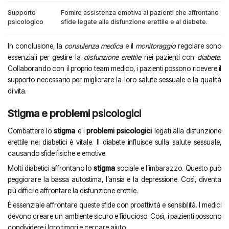
Supporto
Fornire assistenza emotiva ai pazienti che affrontano
psicologico
sfide legate alla disfunzione erettile e al diabete.
In conclusione, la
consulenza medica
e il
monitoraggio
regolare sono
essenziali per gestire la
disfunzione erettile
nei pazienti con
diabete
.
Collaborando con il proprio team medico, i pazienti possono ricevere il
supporto necessario per migliorare la loro salute sessuale e la qualità
di vita.
Stigma e problemi psicologici
Combattere lo
stigma
e i
problemi psicologici
legati alla disfunzione
erettile nei diabetici è vitale. Il diabete influisce sulla salute sessuale,
causando sfide fisiche e emotive.
Molti diabetici affrontano lo
stigma
sociale e l’imbarazzo. Questo può
peggiorare la bassa autostima, l’ansia e la depressione. Così, diventa
più difficile affrontare la disfunzione erettile.
È essenziale affrontare queste sfide con proattività e sensibilità. I medici
devono creare un ambiente sicuro e fiducioso. Così, i pazienti possono
condividere i loro timori e cercare aiuto.