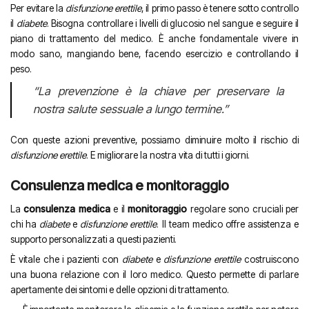
Per evitare la
disfunzione erettile
, il primo passo è tenere sotto controllo
il
diabete
. Bisogna controllare i livelli di glucosio nel sangue e seguire il
piano di trattamento del medico. È anche fondamentale vivere in
modo sano, mangiando bene, facendo esercizio e controllando il
peso.
“La prevenzione è la chiave per preservare la
nostra salute sessuale a lungo termine.”
Con queste azioni preventive, possiamo diminuire molto il rischio di
disfunzione erettile
. E migliorare la nostra vita di tutti i giorni.
Consulenza medica e monitoraggio
La
consulenza medica
e il
monitoraggio
regolare sono cruciali per
chi ha
diabete
e
disfunzione erettile
. Il team medico offre assistenza e
supporto personalizzati a questi pazienti.
È vitale che i pazienti con
diabete
e
disfunzione erettile
costruiscono
una buona relazione con il loro medico. Questo permette di parlare
apertamente dei sintomi e delle opzioni di trattamento.