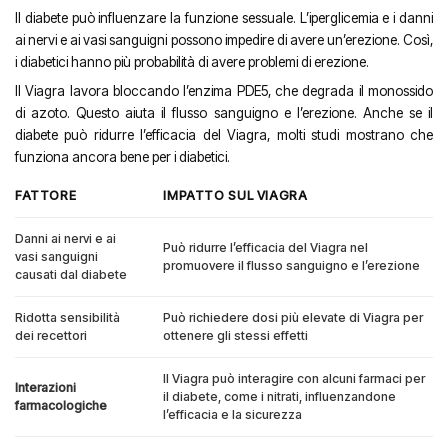
Il diabete può influenzare la funzione sessuale. L’iperglicemia e i danni
ai nervi e ai vasi sanguigni possono impedire di avere un’erezione. Così,
i diabetici hanno più probabilità di avere problemi di erezione.
Il Viagra lavora bloccando l’enzima PDE5, che degrada il monossido
di azoto. Questo aiuta il flusso sanguigno e l’erezione. Anche se il
diabete può ridurre l’efficacia del Viagra, molti studi mostrano che
funziona ancora bene per i diabetici.
FATTORE
IMPATTO SUL VIAGRA
Danni ai nervi e ai
Può ridurre l’efficacia del Viagra nel
vasi sanguigni
promuovere il flusso sanguigno e l’erezione
causati dal diabete
Ridotta sensibilità
Può richiedere dosi più elevate di Viagra per
dei recettori
ottenere gli stessi effetti
Il Viagra può interagire con alcuni farmaci per
Interazioni
il diabete, come i nitrati, influenzandone
farmacologiche
l’efficacia e la sicurezza