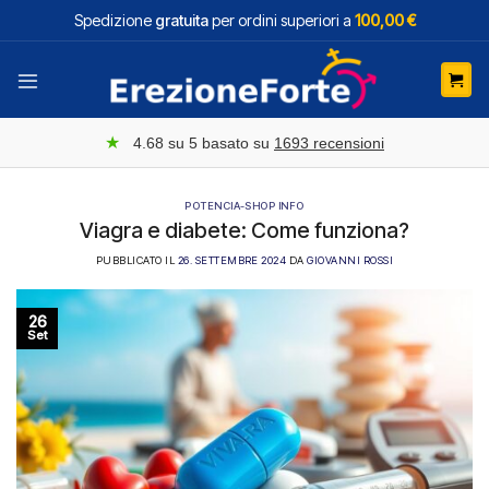
Salta
Spedizione
gratuita
per ordini superiori a
100,00 €
ai
contenuti
★
4.68
su 5 basato su
1693
recensioni
POTENCIA-SHOP INFO
Viagra e diabete: Come funziona?
PUBBLICATO IL
26. SETTEMBRE 2024
DA
GIOVANNI ROSSI
26
Set