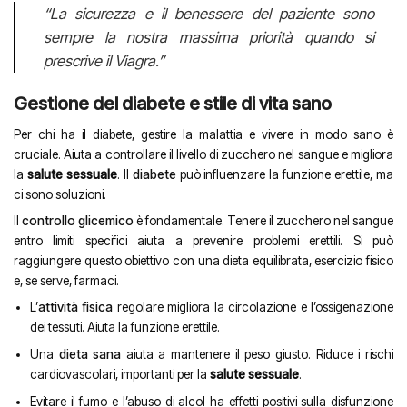
“La sicurezza e il benessere del paziente sono
sempre la nostra massima priorità quando si
prescrive il Viagra.”
Gestione del diabete e stile di vita sano
Per chi ha il diabete, gestire la malattia e vivere in modo sano è
cruciale. Aiuta a controllare il livello di zucchero nel sangue e migliora
la
salute sessuale
. Il
diabete
può influenzare la funzione erettile, ma
ci sono soluzioni.
Il
controllo glicemico
è fondamentale. Tenere il zucchero nel sangue
entro limiti specifici aiuta a prevenire problemi erettili. Si può
raggiungere questo obiettivo con una dieta equilibrata, esercizio fisico
e, se serve, farmaci.
L’
attività fisica
regolare migliora la circolazione e l’ossigenazione
dei tessuti. Aiuta la funzione erettile.
Una
dieta sana
aiuta a mantenere il peso giusto. Riduce i rischi
cardiovascolari, importanti per la
salute sessuale
.
Evitare il fumo e l’abuso di alcol ha effetti positivi sulla disfunzione