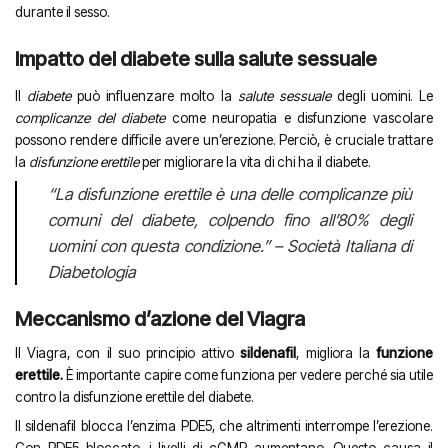
durante il sesso.
Impatto del diabete sulla salute sessuale
Il
diabete
può influenzare molto la
salute sessuale
degli uomini. Le
complicanze del diabete
come neuropatia e disfunzione vascolare
possono rendere difficile avere un’erezione. Perciò, è cruciale trattare
la
disfunzione erettile
per migliorare la vita di chi ha il diabete.
“La disfunzione erettile è una delle complicanze più
comuni del diabete, colpendo fino all’80% degli
uomini con questa condizione.” – Società Italiana di
Diabetologia
Meccanismo d’azione del Viagra
Il Viagra, con il suo principio attivo
sildenafil
, migliora la
funzione
erettile.
È importante capire come funziona per vedere perché sia utile
contro la disfunzione erettile del diabete.
Il sildenafil blocca l’enzima PDE5, che altrimenti interrompe l’erezione.
Con PDE5 bloccato, i livelli di cGMP aumentano. Questo causa il